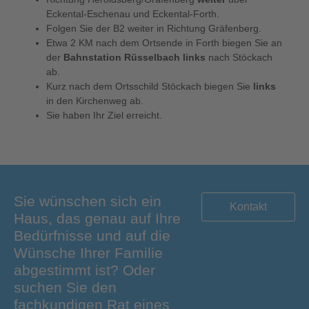
Eckental-Eschenau und Eckental-Forth.
Folgen Sie der B2 weiter in Richtung Gräfenberg.
Etwa 2 KM nach dem Ortsende in Forth biegen Sie an
der
Bahnstation Rüsselbach
links
nach Stöckach
ab.
Kurz nach dem Ortsschild Stöckach biegen Sie
links
in den Kirchenweg ab.
Sie haben Ihr Ziel erreicht.
Sie wünschen sich ein
Kontakt
Haus, das genau auf Ihre
Bedürfnisse und auf die
Wünsche Ihrer Familie
abgestimmt ist? Oder
suchen Sie den
fachkundigen Rat eines