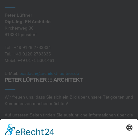
Peter Lüftner
Dipl.-Ing. FH Architekt
Kirchenweg 30
91338 Igensdorf
Tel.: +49 9126 2783334
Tel.: +49 9126 2783335
Mobil: +49 0171 5301461
E-Mail:
postfach@architekt-lueftner.de
PETER LÜFTNER ::: ARCHITEKT
Wir freuen uns, dass Sie sich ein Bild über unsere Tätigkeiten und
Kompetenzen machen möchten!
Auf unseren Seiten finden Sie ausführliche Informationen über die
Projekte
in unserem
Architekturbüro
sowie Interessantes zu
unserer
Sachverständigen- und Gutachtertätigkeit.
AKTUELLSTE PROJEKTE