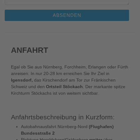
ABSENDEN
ANFAHRT
Egal ob Sie aus Nürnberg, Forchheim, Erlangen oder Fürth
anreisen: In nur 20-28 km erreichen Sie Ihr Ziel in
Igensdorf,
das Kirschendorf am Tor zur Fränkischen
Schweiz und den
Ortsteil Stöckach
. Der markante spitze
Kirchturm Stöckachs ist von weitem sichtbar.
Anfahrtsbeschreibung in Kurzform:
Autobahnausfahrt Nürnberg-Nord
(Flughafen)
Bundesstraße 2
Richtung Heroldsberg/Gräfenberg
weiter
über