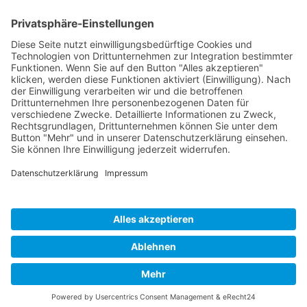
Neubau von 2 Reihenhäusern
Neubau von 9 Reihenhäusern
Konzeptplanung eines Gewerbekomplexes
Neubau einer Betriebs- und Lagerhalle
Neubau einer Wohnanlage
Neubau einer Wohnanlage
© Peter Lüftner ::: Architekt © 2020 All rights reserved. |
Programmierung
WEB-4 STUDIO
Impressum
Datenschutz