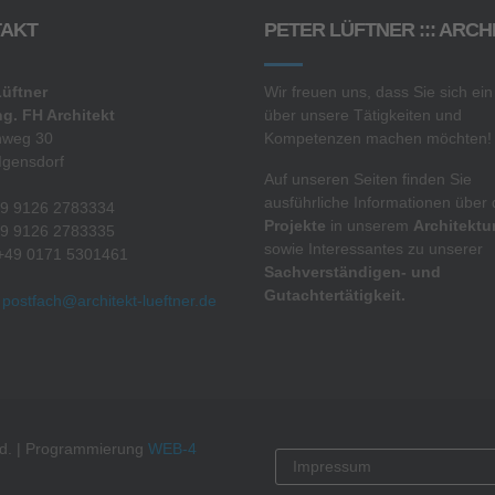
AKT
PETER LÜFTNER ::: ARCH
Lüftner
Wir freuen uns, dass Sie sich ein
ng. FH Architekt
über unsere Tätigkeiten und
nweg 30
Kompetenzen machen möchten!
Igensdorf
Auf unseren Seiten finden Sie
ausführliche Informationen über 
+49 9126 2783334
Projekte
in unserem
Architektu
+49 9126 2783335
sowie Interessantes zu unserer
 +49 0171 5301461
Sachverständigen- und
Gutachtertätigkeit.
:
postfach@architekt-lueftner.de
rved. | Programmierung
WEB-4
Impressum