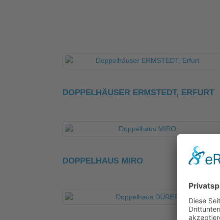
DOPPELHÄUSER ERMSTEDT, ERFURT
DOPPELHAUS MIRO