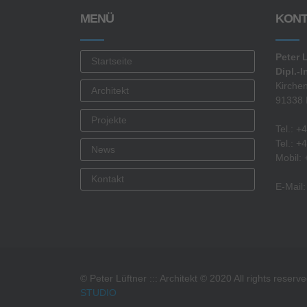
MENÜ
KONT
Peter 
Startseite
Dipl.-I
Kirche
Architekt
91338 
Projekte
Tel.: 
Tel.: 
News
Mobil:
Kontakt
E-Mail
© Peter Lüftner ::: Architekt © 2020 All rights rese
STUDIO