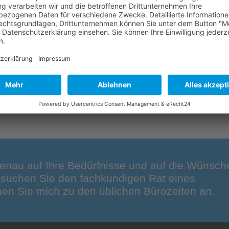
REIHENHÄUSER IGENSDORF-
UNTERRÜSSELBACH
REIHENHÄUSER "4 JAHRESZEITEN",
GRÄFENBERG
enau auf Ihre Bedürfnisse und auf die Wünsch
r suchen Sie den fachkundigen Rat eines
en Sie mich zu den üblichen Bürozeiten an.