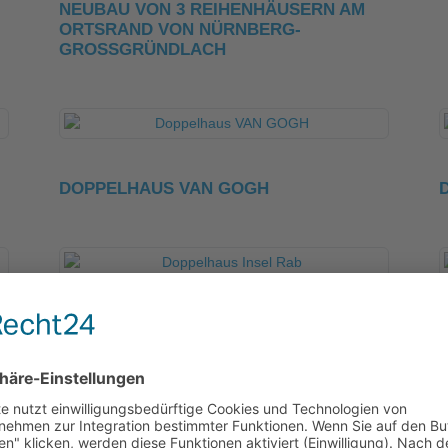
NEUBAU VON 3 REIHENHÄUSERN AM
ORTSRAND VON NÜRNBERG-
GROSSGRÜNDLACH
DOPPELHAUS VAN GOGH
DOPPELHAUS INSEL RAB