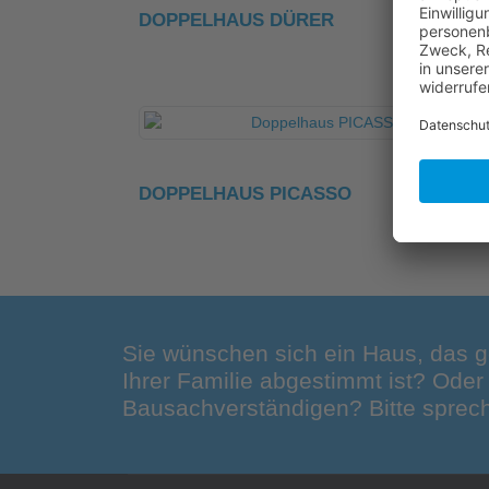
DOPPELHAUS DÜRER
DOPPELHAUS PICASSO
Sie wünschen sich ein Haus, das g
Ihrer Familie abgestimmt ist? Ode
Bausachverständigen? Bitte sprech