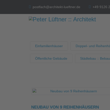
postfach@architekt-lueftner.de
+49 9126 
Einfamilienhäuser
Doppel- und Reihenh
Öffentliche Gebäude
Städtebau :: Beba
NEUBAU VON 9 REIHENHÄUSERN