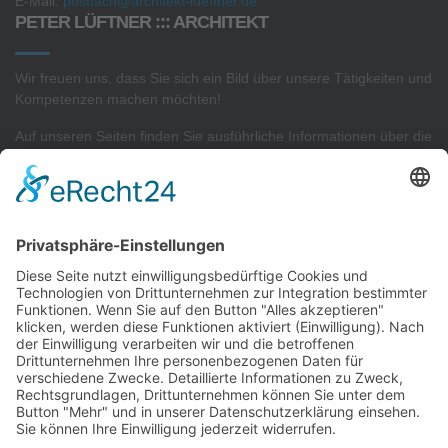
E-Mail:
postfach@architekt-lueftner.de
PETER LÜFTNER ::: ARCHITEKT
Wir freuen uns, dass Sie sich ein Bild über unsere Tätigkeiten und
Kompetenzen machen möchten!
Auf unseren Seiten finden Sie ausführliche Informationen über die
Projekte
in unserem
Architekturbüro
sowie Interessantes zu
unserer
Sachverständigen- und Gutachtertätigkeit.
AKTUELLSTE PROJEKTE
Neubau von 2 Reihenhäusern
Neubau von 9 Reihenhäusern
Konzeptplanung eines Gewerbekomplexes
Neubau einer Betriebs- und Lagerhalle
Neubau einer Wohnanlage
Neubau einer Wohnanlage