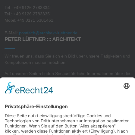
Tel.: +49 9126 2783334
Tel.: +49 9126 2783335
Mobil: +49 0171 5301461
E-Mail:
postfach@architekt-lueftner.de
PETER LÜFTNER ::: ARCHITEKT
Wir freuen uns, dass Sie sich ein Bild über unsere Tätigkeiten und
Kompetenzen machen möchten!
Auf unseren Seiten finden Sie ausführliche Informationen über die
Projekte
in unserem
Architekturbüro
sowie Interessantes zu
unserer
Sachverständigen- und Gutachtertätigkeit.
AKTUELLSTE PROJEKTE
Neubau von 2 Reihenhäusern
Neubau von 9 Reihenhäusern
Konzeptplanung eines Gewerbekomplexes