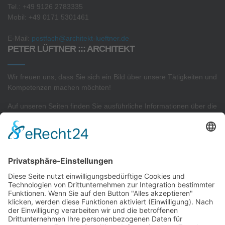
Tel.: +49 9126 2783335
Mobil: +49 0171 5301461
E-Mail:
postfach@architekt-lueftner.de
PETER LÜFTNER ::: ARCHITEKT
Wir freuen uns, dass Sie sich ein Bild über unsere Tätigkeiten und
Kompetenzen machen möchten!
Auf unseren Seiten finden Sie ausführliche Informationen über die
Projekte
in unserem
Architekturbüro
sowie Interessantes zu
unserer
Sachverständigen- und Gutachtertätigkeit.
AKTUELLSTE PROJEKTE
Neubau von 2 Reihenhäusern
Neubau von 9 Reihenhäusern
Konzeptplanung eines Gewerbekomplexes
Neubau einer Betriebs- und Lagerhalle