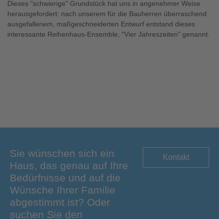
Dieses "schwierige" Grundstück hat uns in angenehmer Weise
herausgefordert: nach unserem für die Bauherren überraschend
ausgefallenem, maßgeschneiderten Entwurf entstand dieses
interessante Reihenhaus-Ensemble, "Vier Jahreszeiten" genannt.
Sie wünschen sich ein
Kontakt
Haus, das genau auf Ihre
Bedürfnisse und auf die
Wünsche Ihrer Familie
abgestimmt ist? Oder
suchen Sie den