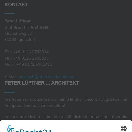
KONTAKT
Peter Lüftner
Dipl.-Ing. FH Architekt
Kirchenweg 30
91338 Igensdorf
Tel.: +49 9126 2783334
Tel.: +49 9126 2783335
Mobil: +49 0171 5301461
E-Mail:
postfach@architekt-lueftner.de
PETER LÜFTNER ::: ARCHITEKT
Wir freuen uns, dass Sie sich ein Bild über unsere Tätigkeiten und
Kompetenzen machen möchten!
Auf unseren Seiten finden Sie ausführliche Informationen über die
Projekte
in unserem
Architekturbüro
sowie Interessantes zu
unserer
Sachverständigen- und Gutachtertätigkeit.