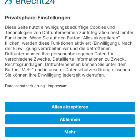
AKTUELLSTE PROJEKTE
Neubau von 2 Reihenhäusern
Neubau von 9 Reihenhäusern
Konzeptplanung eines Gewerbekomplexes
Neubau einer Betriebs- und Lagerhalle
Neubau einer Wohnanlage
Neubau einer Wohnanlage
© Peter Lüftner ::: Architekt © 2020 All rights reserved. |
Programmierung
WEB-4 STUDIO
Impressum
Datenschutz