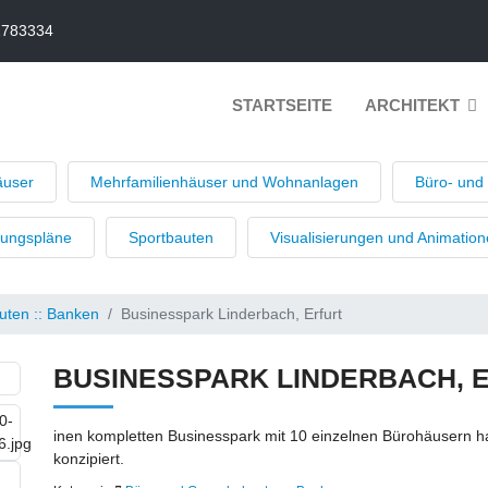
2783334
STARTSEITE
ARCHITEKT
äuser
Mehrfamilienhäuser und Wohnanlagen
Büro- und
uungspläne
Sportbauten
Visualisierungen und Animatio
ten :: Banken
Businesspark Linderbach, Erfurt
BUSINESSPARK LINDERBACH, 
inen kompletten Businesspark mit 10 einzelnen Bürohäusern hab
konzipiert.