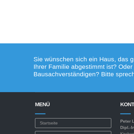
Sie wünschen sich ein Haus, das g
Ihrer Familie abgestimmt ist? Ode
Bausachverständigen? Bitte sprech
MENÜ
KONT
Peter 
Startseite
Dipl.-I
Kirche