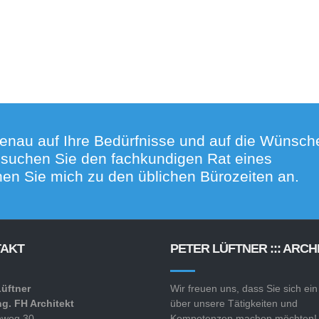
enau auf Ihre Bedürfnisse und auf die Wünsch
r suchen Sie den fachkundigen Rat eines
en Sie mich zu den üblichen Bürozeiten an.
AKT
PETER LÜFTNER ::: ARCH
Lüftner
Wir freuen uns, dass Sie sich ein
ng. FH Architekt
über unsere Tätigkeiten und
nweg 30
Kompetenzen machen möchten!