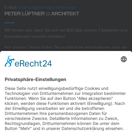
E-Mail:
postfach@architekt-lueftner.de
PETER LÜFTNER ::: ARCHITEKT
Wir freuen uns, dass Sie sich ein Bild über unsere Tätigkeiten und
Kompetenzen machen möchten!
Auf unseren Seiten finden Sie ausführliche Informationen über die
Projekte
in unserem
Architekturbüro
sowie Interessantes zu
unserer
Sachverständigen- und Gutachtertätigkeit.
AKTUELLSTE PROJEKTE
Neubau von 2 Reihenhäusern
Neubau von 9 Reihenhäusern
Konzeptplanung eines Gewerbekomplexes
Neubau einer Betriebs- und Lagerhalle
Neubau einer Wohnanlage