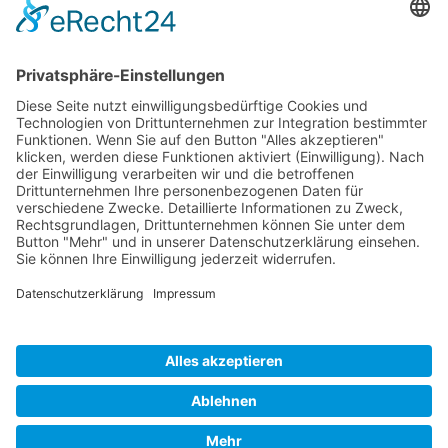
unserer
Sachverständigen- und Gutachtertätigkeit.
AKTUELLSTE PROJEKTE
Neubau von 2 Reihenhäusern
Neubau von 9 Reihenhäusern
Konzeptplanung eines Gewerbekomplexes
Neubau einer Betriebs- und Lagerhalle
Neubau einer Wohnanlage
Neubau einer Wohnanlage
© Peter Lüftner ::: Architekt © 2020 All rights reserved. |
Programmierung
WEB-4 STUDIO
Impressum
Datenschutz