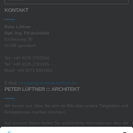
KONTAKT
Peter Lüftner
Dipl.-Ing. FH Architekt
Kirchenweg 30
91338 Igensdorf
Tel.: +49 9126 2783334
Tel.: +49 9126 2783335
Mobil: +49 0171 5301461
E-Mail:
postfach@architekt-lueftner.de
PETER LÜFTNER ::: ARCHITEKT
Wir freuen uns, dass Sie sich ein Bild über unsere Tätigkeiten und
Kompetenzen machen möchten!
Auf unseren Seiten finden Sie ausführliche Informationen über die
Projekte
in unserem
Architekturbüro
sowie Interessantes zu