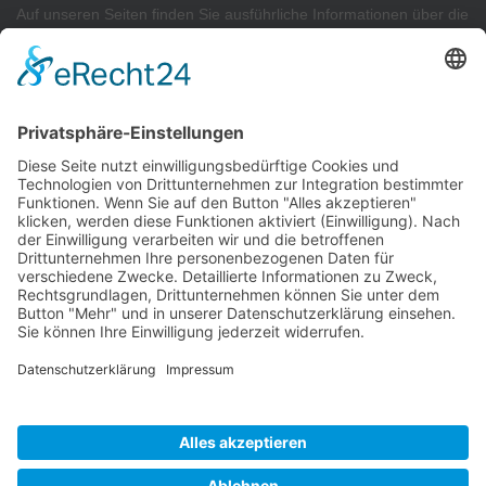
Auf unseren Seiten finden Sie ausführliche Informationen über die
Projekte
in unserem
Architekturbüro
sowie Interessantes zu
unserer
Sachverständigen- und Gutachtertätigkeit.
AKTUELLSTE PROJEKTE
Neubau von 2 Reihenhäusern
Neubau von 9 Reihenhäusern
Konzeptplanung eines Gewerbekomplexes
Neubau einer Betriebs- und Lagerhalle
Neubau einer Wohnanlage
Neubau einer Wohnanlage
© Peter Lüftner ::: Architekt © 2020 All rights reserved. |
Programmierung
WEB-4 STUDIO